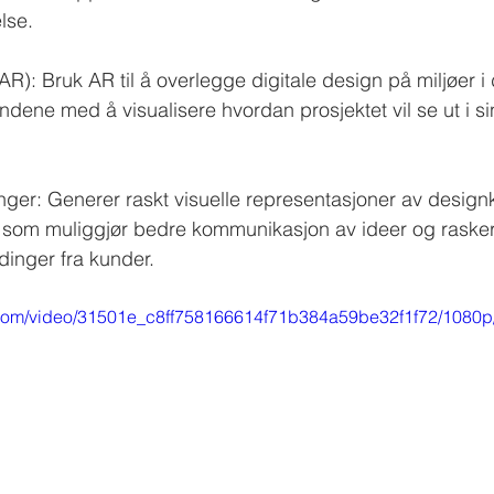
lse.
): Bruk AR til å overlegge digitale design på miljøer i 
dene med å visualisere hvordan prosjektet vil se ut i si
ringer: Generer raskt visuelle representasjoner av design
e som muliggjør bedre kommunikasjon av ideer og raskere
dinger fra kunder.
ic.com/video/31501e_c8ff758166614f71b384a59be32f1f72/1080p