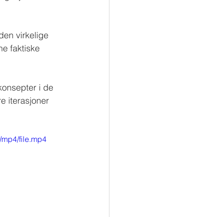
den virkelige 
ne faktiske 
konsepter i de 
 iterasjoner 
/mp4/file.mp4