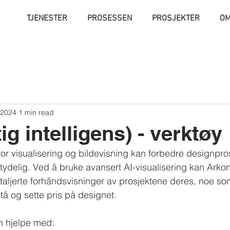
TJENESTER
PROSESSEN
PROSJEKTER
OM
 2024
1 min read
ig intelligens) - verktøy
 for visualisering og bildevisning kan forbedre designpr
tydelig. Ved å bruke avansert AI-visualisering kan Arko
aljerte forhåndsvisninger av prosjektene deres, noe som
stå og sette pris på designet.
n hjelpe med: