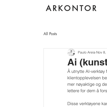
ARKONTOR
All Posts
Paulo Areia
Nov 8,
Ai (kunst
Å utnytte AI-verktøy
klientopplevelsen be
mer nøyaktige og det
lettere for dem å for
Disse verktøyene ka