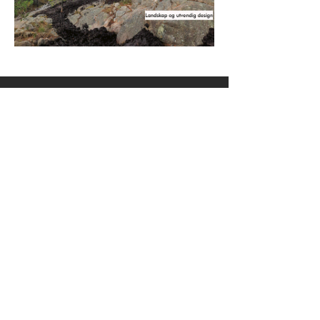
Har du et prosjekt i
tankene?
Ta kontakt for en prat om hva vi kan få
til sammen!
Postadresse:
Storrinden 15
5252 Søreidgrend - Bergen